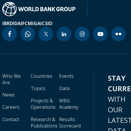
IBRD
IDA
IFC
MIGA
ICSID
Who We
Countries
Events
STAY
Are
CURR
Topics
Data
News
WITH
Projects &
WBG
Careers
Operations
Academy
OUR
LATES
Contact
Research &
Results
Publications
Scorecard
DATA