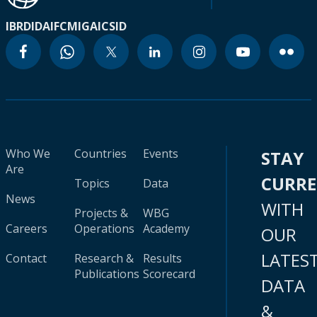
IBRD
IDA
IFC
MIGA
ICSID
Who We
Countries
Events
STAY
Are
CURR
Topics
Data
News
WITH
Projects &
WBG
Careers
Operations
Academy
OUR
LATES
Contact
Research &
Results
Publications
Scorecard
DATA
&