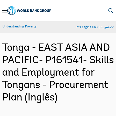
Skip
to
Main
Understanding Poverty
Esta página em:
Português
Navigation
Tonga - EAST ASIA AND
PACIFIC- P161541- Skills
and Employment for
Tongans - Procurement
Plan (Inglês)