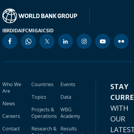
IBRD
IDA
IFC
MIGA
ICSID
Who We
Countries
Events
STAY
Are
CURR
Topics
Data
News
WITH
Projects &
WBG
Careers
Operations
Academy
OUR
LATES
Contact
Research &
Results