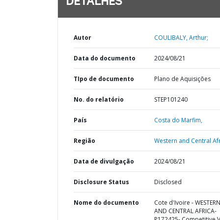
DETALHES
Autor
COULIBALY, Arthur;
Data do documento
2024/08/21
TIpo de documento
Plano de Aquisições
No. do relatório
STEP101240
País
Costa do Marfim,
Região
Western and Central Afr
Data de divulgação
2024/08/21
Disclosure Status
Disclosed
Nome do documento
Cote d'Ivoire - WESTER
AND CENTRAL AFRICA-
P172425- Competitive 