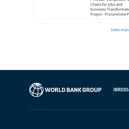
Chains for Jobs and
Economic Transformat
Project - Procurement P
Exibir mais
IBRD
ID