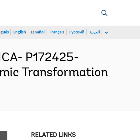
uguês
English
Español
Français
Русский
العربية
ICA- P172425-
omic Transformation
RELATED LINKS