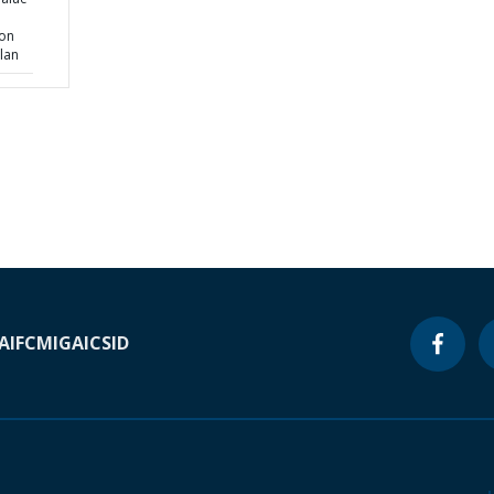
ion
lan
A
IFC
MIGA
ICSID