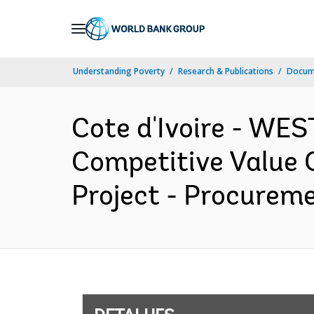
Skip
to
Main
Understanding Poverty
Research & Publications
Docume
Navigation
Cote d'Ivoire - W
Competitive Value 
Project - Procureme