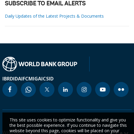
SUBSCRIBE TO EMAIL ALERTS
Daily Updates of the Latest Projects & Documents
IBRD
IDA
IFC
MIGA
ICSID
This site uses cookies to optimize functionality and give you
the best possible experience. If you continue to navigate this
website beyond this page, cookies will be placed on your
Who We
Countries
Events