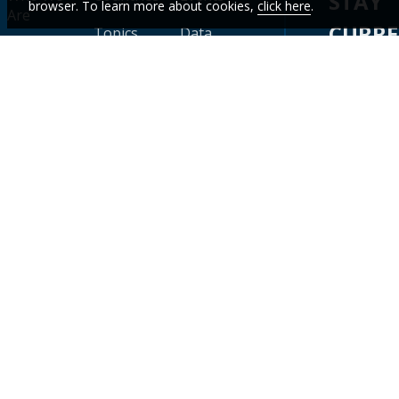
STAY
browser. To learn more about cookies,
click here
.
Are
CURR
Topics
Data
News
WITH
Projects &
WBG
Careers
Operations
Academy
OUR
LATES
Contact
Research &
Results
Publications
Scorecard
DATA
&
INSIGH
Sign