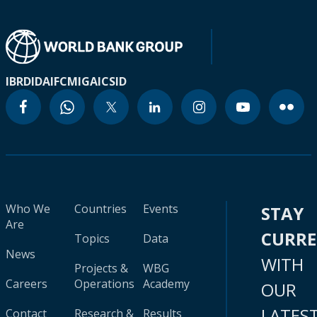
IBRD
IDA
IFC
MIGA
ICSID
Who We
Countries
Events
STAY
Are
CURR
Topics
Data
News
WITH
Projects &
WBG
Careers
Operations
Academy
OUR
LATES
Contact
Research &
Results