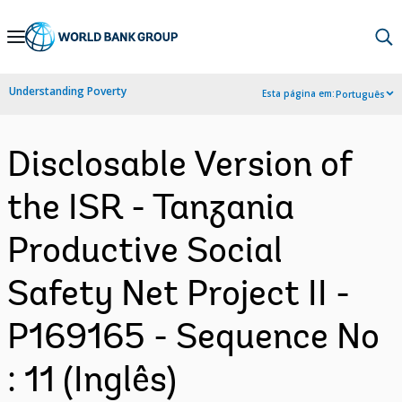
Skip
to
Main
Understanding Poverty
Esta página em:
Português
Navigation
Disclosable Version of
the ISR - Tanzania
Productive Social
Safety Net Project II -
P169165 - Sequence No
: 11 (Inglês)