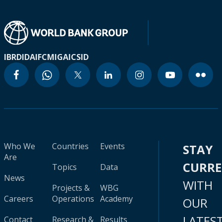
IBRD
IDA
IFC
MIGA
ICSID
Who We
Countries
Events
STAY
Are
CURR
Topics
Data
News
WITH
Projects &
WBG
Careers
Operations
Academy
OUR
LATES
Contact
Research &
Results