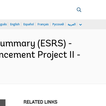
uguês
English
Español
Français
Русский
العربية
 Summary (ESRS) -
ement Project II -
RELATED LINKS