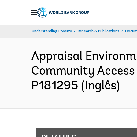
Skip
to
Main
Understanding Poverty
Research & Publications
Docume
Navigation
Appraisal Environm
Community Access a
P181295 (Inglês)