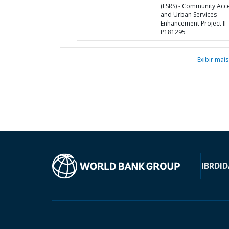
(ESRS) - Community Acc
and Urban Services
Enhancement Project II 
P181295
Exibir mais
IBRD
ID