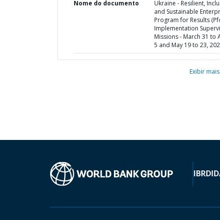
Nome do documento
Ukraine - Resilient, Inclu
and Sustainable Enterpr
Program for Results (Pfo
Implementation Superv
Missions - March 31 to A
5 and May 19 to 23, 20
Exibir mais
IBRD
ID