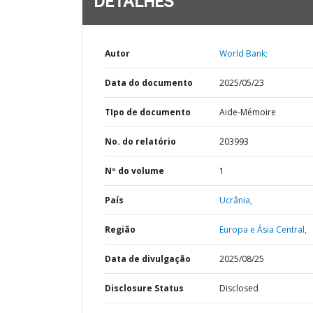
DETALHES
Autor
World Bank;
Data do documento
2025/05/23
TIpo de documento
Aide-Mémoire
No. do relatório
203993
Nº do volume
1
País
Ucrânia,
Região
Europa e Ásia Central,
Data de divulgação
2025/08/25
Disclosure Status
Disclosed