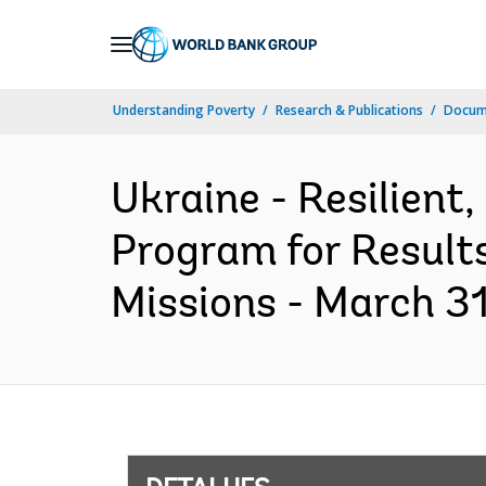
Skip
to
Main
Understanding Poverty
Research & Publications
Docume
Navigation
Ukraine - Resilient,
Program for Results
Missions - March 31