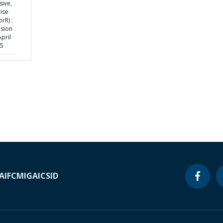
sive,
ise
rR) :
ision
pril
25
A
IFC
MIGA
ICSID