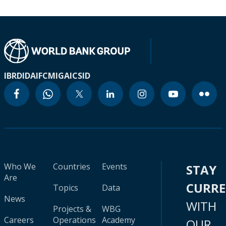
IBRD
IDA
IFC
MIGA
ICSID
Who We
Countries
Events
STAY
Are
CURR
Topics
Data
News
WITH
Projects &
WBG
Careers
Operations
Academy
OUR