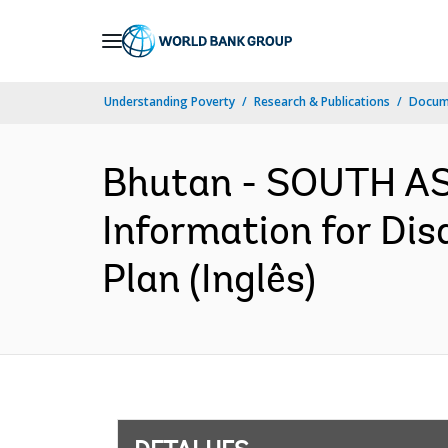
Skip
to
Main
Understanding Poverty
Research & Publications
Docume
Navigation
Bhutan - SOUTH AS
Information for Dis
Plan (Inglês)