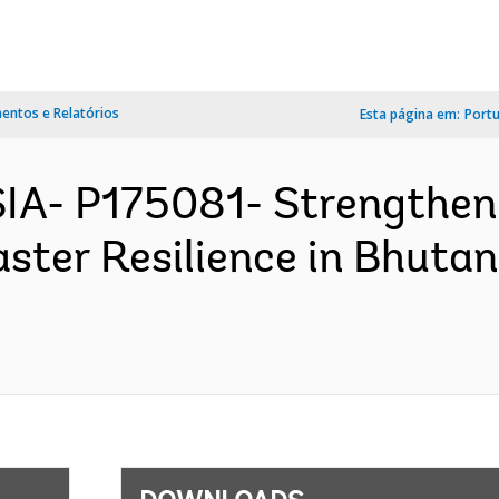
ntos e Relatórios
Esta página em:
Port
IA- P175081- Strengthen
aster Resilience in Bhuta