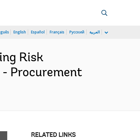
uguês
English
Español
Français
Русский
العربية
ing Risk
n - Procurement
RELATED LINKS