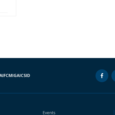
A
IFC
MIGA
ICSID
Events