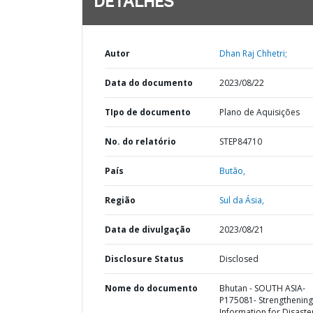
DETALHES
Autor
Dhan Raj Chhetri;
Data do documento
2023/08/22
TIpo de documento
Plano de Aquisições
No. do relatório
STEP84710
País
Butão,
Região
Sul da Ásia,
Data de divulgação
2023/08/21
Disclosure Status
Disclosed
Nome do documento
Bhutan - SOUTH ASIA-
P175081- Strengthening
Information for Disaste