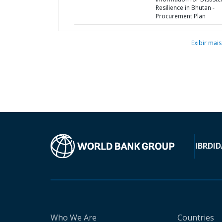
Resilience in Bhutan -
Procurement Plan
Exibir mais
IBRD
ID
Who We Are
Countries