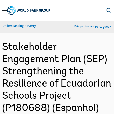
Skip
to
Main
Understanding Poverty
Esta página em:
Português
Navigation
Stakeholder
Engagement Plan (SEP)
Strengthening the
Resilience of Ecuadorian
Schools Project
(P180688) (Espanhol)