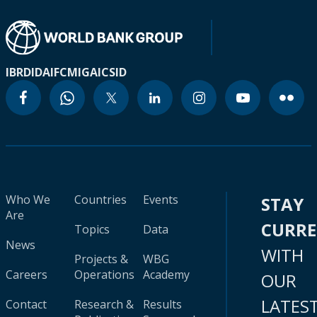
IBRD
IDA
IFC
MIGA
ICSID
Who We
Countries
Events
STAY
Are
CURR
Topics
Data
News
WITH
Projects &
WBG
Careers
Operations
Academy
OUR
LATES
Contact
Research &
Results