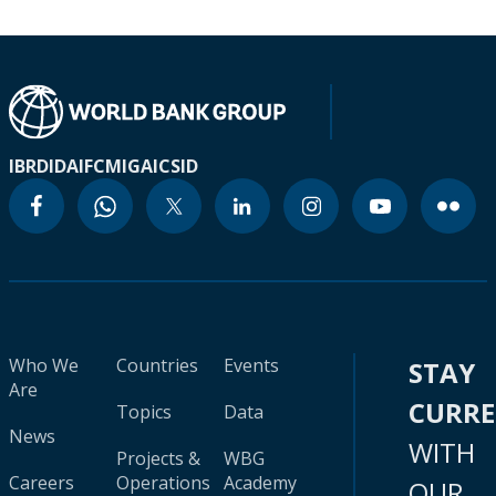
IBRD
IDA
IFC
MIGA
ICSID
Who We
Countries
Events
STAY
Are
CURR
Topics
Data
News
WITH
Projects &
WBG
Careers
Operations
Academy
OUR