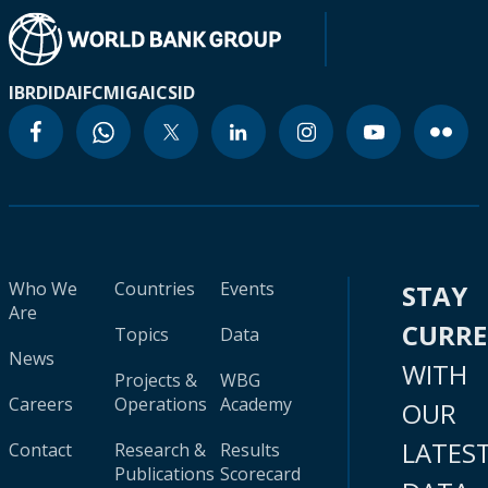
IBRD
IDA
IFC
MIGA
ICSID
Who We
Countries
Events
STAY
Are
CURR
Topics
Data
News
WITH
Projects &
WBG
Careers
Operations
Academy
OUR
LATES
Contact
Research &
Results
Publications
Scorecard