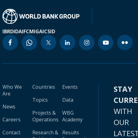
IBRD
IDA
IFC
MIGA
ICSID
Who We
Countries
Events
STAY
Are
CURR
Topics
Data
News
WITH
Projects &
WBG
Careers
Operations
Academy
OUR
LATES
Contact
Research &
Results