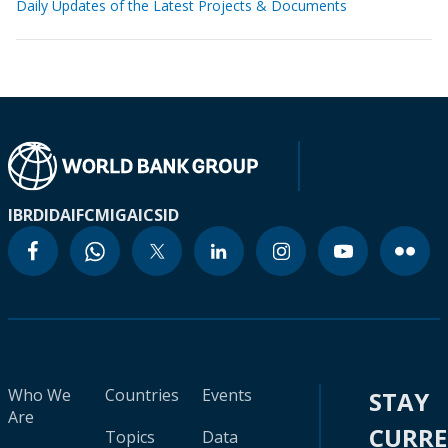
Daily Updates of the Latest Projects & Documents
IBRD
IDA
IFC
MIGA
ICSID
Who We
Countries
Events
STAY
Are
CURR
Topics
Data