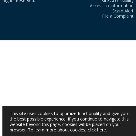
Rights Reserved.
Site Accessibility
Access to Information
Scam Alert
File a Complaint
This site uses cookies to optimize functionality and give you
the best possible experience. If you continue to navigate this
website beyond this page, cookies will be placed on your
browser. To learn more about cookies,
click here
.