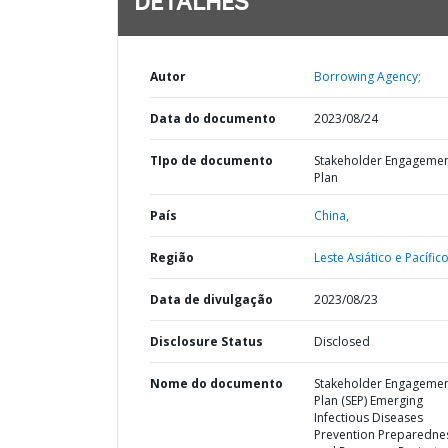
DETALHES
Autor
Borrowing Agency;
Data do documento
2023/08/24
TIpo de documento
Stakeholder Engageme
Plan
País
China,
Região
Leste Asiático e Pacífico
Data de divulgação
2023/08/23
Disclosure Status
Disclosed
Nome do documento
Stakeholder Engageme
Plan (SEP) Emerging
Infectious Diseases
Prevention Preparedne