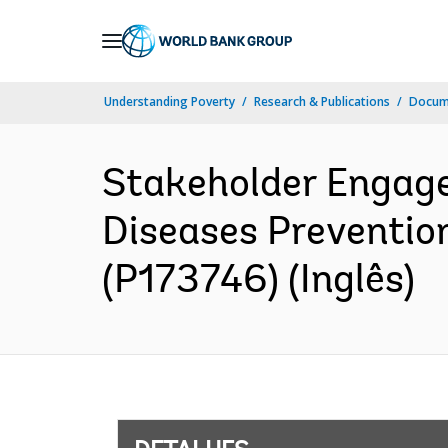
Skip
to
Main
Understanding Poverty
Research & Publications
Docume
Navigation
Stakeholder Engage
Diseases Preventio
(P173746) (Inglês)