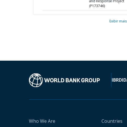
and Response Project
(P173746)
Exibir mais
IBRD
ID
Who We Are
Countries