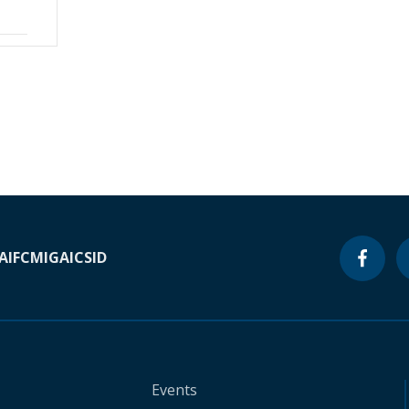
A
IFC
MIGA
ICSID
Events