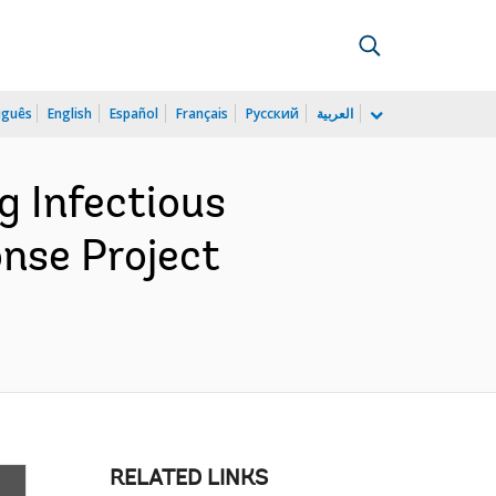
uguês
English
Español
Français
Русский
العربية
 Infectious
nse Project
RELATED LINKS