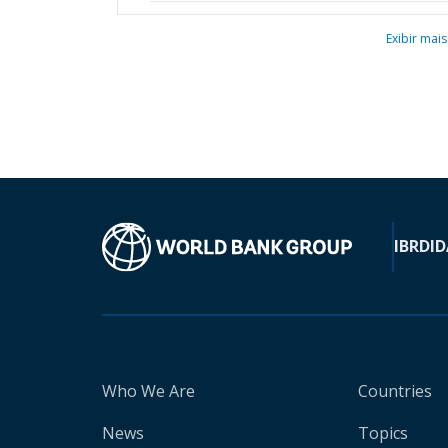
Exibir mais
IBRD
ID
Who We Are
Countries
News
Topics