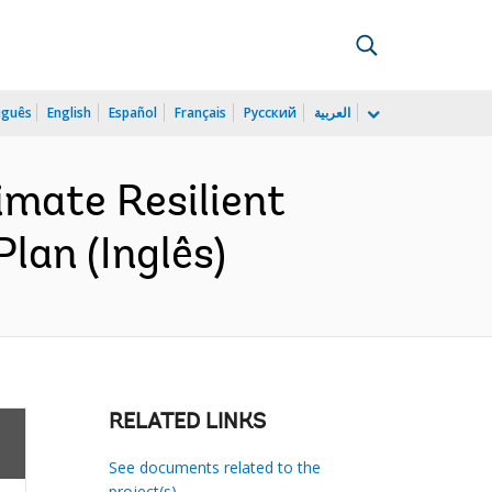
uguês
English
Español
Français
Русский
العربية
imate Resilient
an (Inglês)
RELATED LINKS
See documents related to the
project(s)