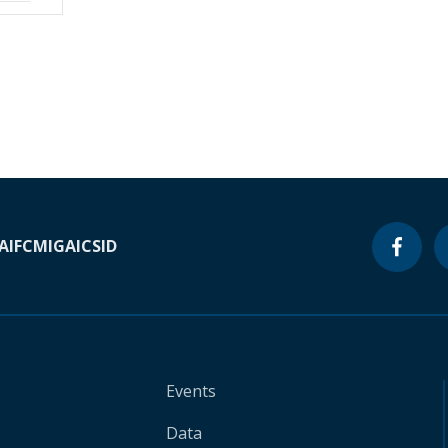
A
IFC
MIGA
ICSID
Events
Data