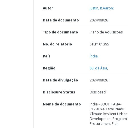
Autor
Justin, R.Aaron;
Data do documento
2024/08/26
TIpo de documento
Plano de Aquisições
No. do relatório
STEP101395
País
Índia,
Região
Sul da Ásia,
Data de divulgação
2024/08/26
Disclosure Status
Disclosed
Nome do documento
India - SOUTH ASIA-
P179189- Tamil Nadu
Climate Resilient Urban
Development Program 
Procurement Plan