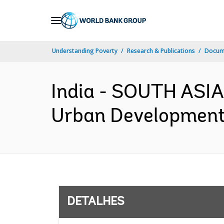
Skip
to
Main
Understanding Poverty
Research & Publications
Docume
Navigation
India - SOUTH ASIA
Urban Development 
DETALHES