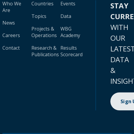
Who We
Countries
Events
STAY
Are
CURR
Topics
Data
News
WITH
Projects &
WBG
Careers
Operations
Academy
OUR
LATES
Contact
Research &
Results
Publications
Scorecard
DATA
&
INSIGH
Sign