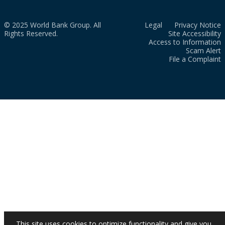
© 2025 World Bank Group. All
Legal
Privacy Notice
Rights Reserved.
Site Accessibility
Access to Information
Scam Alert
File a Complaint
This site uses cookies to optimize functionality and give you