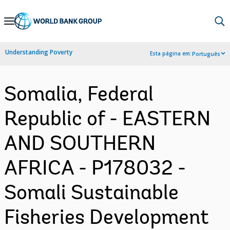
Skip
to
Main
Understanding Poverty
Esta página em:
Português
Navigation
Somalia, Federal
Republic of - EASTERN
AND SOUTHERN
AFRICA - P178032 -
Somali Sustainable
Fisheries Development