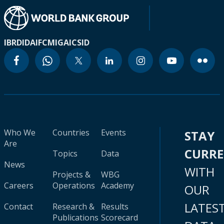
IBRD
IDA
IFC
MIGA
ICSID
Who We
Countries
Events
STAY
Are
CURR
Topics
Data
News
WITH
Projects &
WBG
Careers
Operations
Academy
OUR
LATES
Contact
Research &
Results
Publications
Scorecard