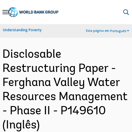
Skip
to
Main
Understanding Poverty
Esta página em:
Português
Navigation
Disclosable
Restructuring Paper -
Ferghana Valley Water
Resources Management
- Phase II - P149610
(Inglês)