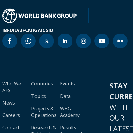
IBRD
IDA
IFC
MIGA
ICSID
Who We
Countries
Events
STAY
Are
CURR
Topics
Data
News
WITH
Projects &
WBG
Careers
Operations
Academy
OUR
LATES
Contact
Research &
Results