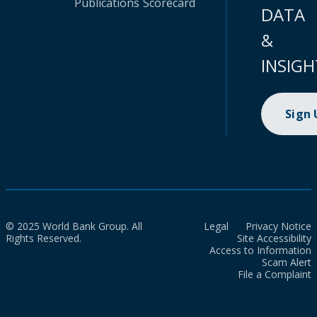
Publications
Scorecard
DATA
&
INSIGH
Sign
© 2025 World Bank Group. All
Legal
Privacy Notice
Rights Reserved.
Site Accessibility
Access to Information
Scam Alert
File a Complaint