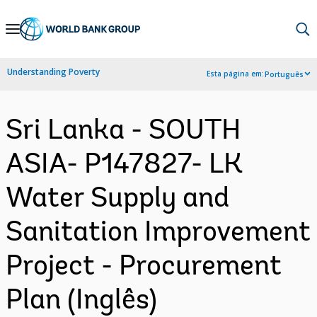
Skip
to
Main
Understanding Poverty
Esta página em:
Português
Navigation
Sri Lanka - SOUTH
ASIA- P147827- LK
Water Supply and
Sanitation Improvement
Project - Procurement
Plan (Inglês)