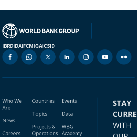
IBRD
IDA
IFC
MIGA
ICSID
Who We
Countries
Events
STAY
Are
CURR
Topics
Data
News
WITH
Projects &
WBG
Careers
Operations
Academy
OUR