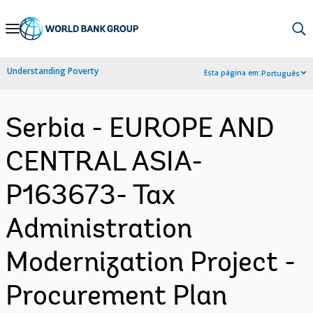
Skip
to
Main
Understanding Poverty
Esta página em:
Português
Navigation
Serbia - EUROPE AND
CENTRAL ASIA-
P163673- Tax
Administration
Modernization Project -
Procurement Plan