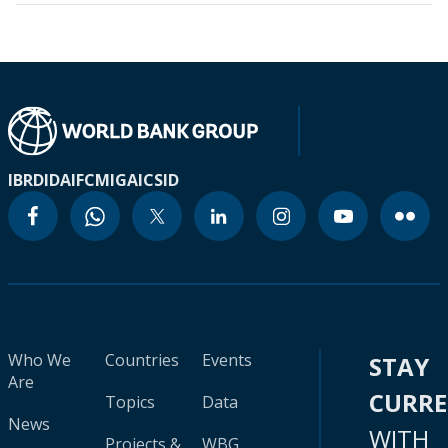
IBRD
IDA
IFC
MIGA
ICSID
Who We
Countries
Events
STAY
Are
CURR
Topics
Data
News
WITH
Projects &
WBG