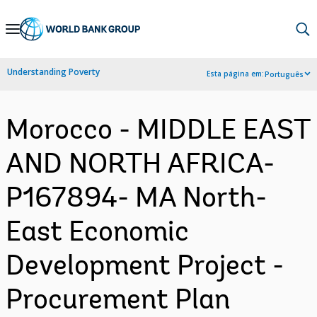
Skip
to
Main
Understanding Poverty
Esta página em:
Português
Navigation
Morocco - MIDDLE EAST
AND NORTH AFRICA-
P167894- MA North-
East Economic
Development Project -
Procurement Plan