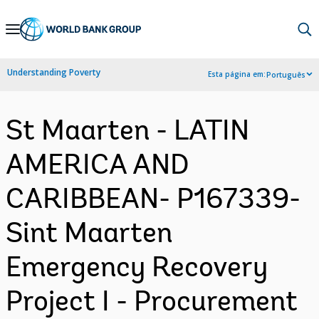
Skip
to
Main
Understanding Poverty
Esta página em:
Português
Navigation
St Maarten - LATIN
AMERICA AND
CARIBBEAN- P167339-
Sint Maarten
Emergency Recovery
Project I - Procurement