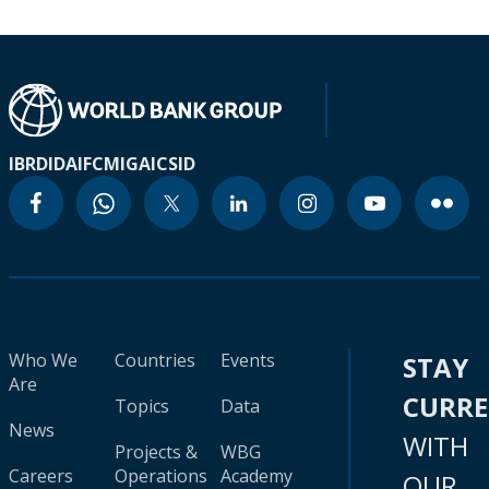
IBRD
IDA
IFC
MIGA
ICSID
Who We
Countries
Events
STAY
Are
CURR
Topics
Data
News
WITH
Projects &
WBG
Careers
Operations
Academy
OUR