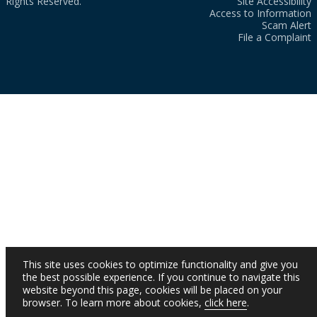
Rights Reserved.
Site Accessibility
Access to Information
Scam Alert
File a Complaint
This site uses cookies to optimize functionality and give you
the best possible experience. If you continue to navigate this
website beyond this page, cookies will be placed on your
browser. To learn more about cookies,
click here
.