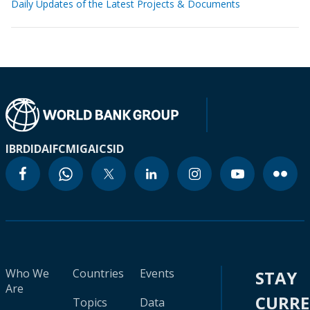
Daily Updates of the Latest Projects & Documents
IBRD
IDA
IFC
MIGA
ICSID
Who We
Countries
Events
STAY
Are
CURR
Topics
Data