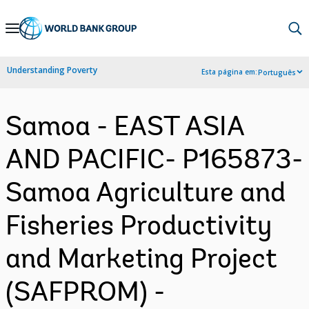
Skip
to
Main
Understanding Poverty
Esta página em:
Português
Navigation
Samoa - EAST ASIA
AND PACIFIC- P165873-
Samoa Agriculture and
Fisheries Productivity
and Marketing Project
(SAFPROM) -