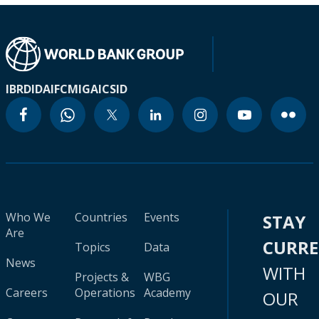
IBRD
IDA
IFC
MIGA
ICSID
Who We
Countries
Events
STAY
Are
CURR
Topics
Data
News
WITH
Projects &
WBG
Careers
Operations
Academy
OUR