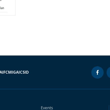
lan
A
IFC
MIGA
ICSID
Events