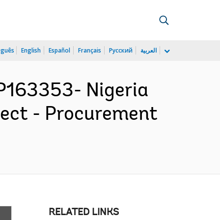
uguês
English
Español
Français
Русский
العربية
163353- Nigeria
ject - Procurement
RELATED LINKS