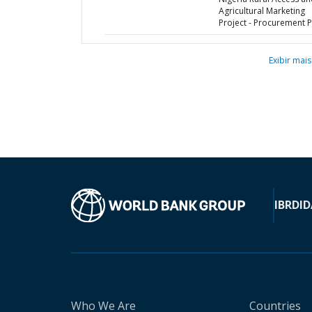
Agricultural Marketing
Project - Procurement P
Exibir mais
IBRD
ID
Who We Are
Countries