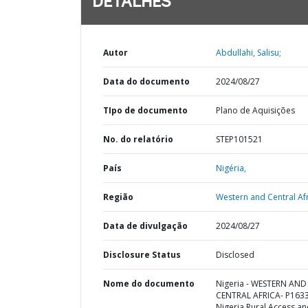
DETALHES
Autor
Abdullahi, Salisu;
Data do documento
2024/08/27
TIpo de documento
Plano de Aquisições
No. do relatório
STEP101521
País
Nigéria,
Região
Western and Central Afr
Data de divulgação
2024/08/27
Disclosure Status
Disclosed
Nome do documento
Nigeria - WESTERN AND
CENTRAL AFRICA- P163
Nigeria Rural Access a