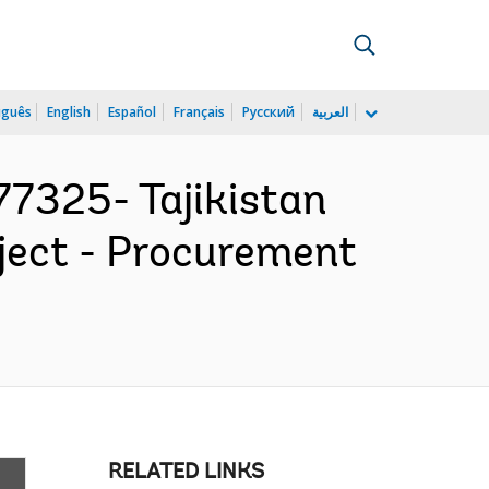
uguês
English
Español
Français
Русский
العربية
7325- Tajikistan
ject - Procurement
RELATED LINKS