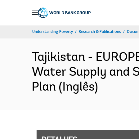
Skip
to
Main
Understanding Poverty
Research & Publications
Docume
Navigation
Tajikistan - EUROP
Water Supply and S
Plan (Inglês)