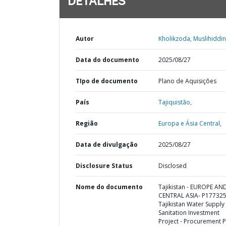
DETALHES
Autor
Kholikzoda, Muslihiddin
Data do documento
2025/08/27
TIpo de documento
Plano de Aquisições
País
Tajiquistão,
Região
Europa e Ásia Central,
Data de divulgação
2025/08/27
Disclosure Status
Disclosed
Nome do documento
Tajikistan - EUROPE AN
CENTRAL ASIA- P177325
Tajikistan Water Supply
Sanitation Investment
Project - Procurement P