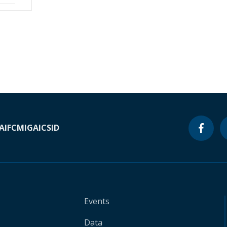
A
IFC
MIGA
ICSID
Events
Data