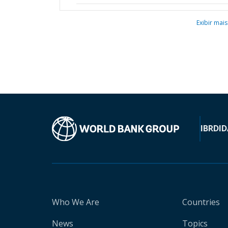
Exibir mais
IBRD
ID
Who We Are
Countries
News
Topics