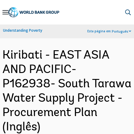
Skip
to
Main
Understanding Poverty
Esta página em:
Português
Navigation
Kiribati - EAST ASIA
AND PACIFIC-
P162938- South Tarawa
Water Supply Project -
Procurement Plan
(Inglês)