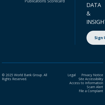
Publications
Scorecard
DATA
&
INSIGH
Sign
© 2025 World Bank Group. All
Legal
Privacy Notice
Rights Reserved.
Site Accessibility
Access to Information
Scam Alert
File a Complaint