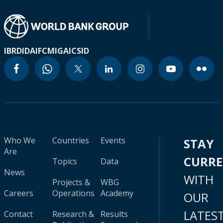
IBRD
IDA
IFC
MIGA
ICSID
Who We
Countries
Events
STAY
Are
CURR
Topics
Data
News
WITH
Projects &
WBG
Careers
Operations
Academy
OUR
LATES
Contact
Research &
Results