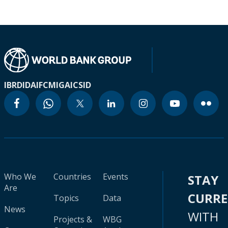
IBRD
IDA
IFC
MIGA
ICSID
Who We
Countries
Events
STAY
Are
CURR
Topics
Data
News
WITH
Projects &
WBG