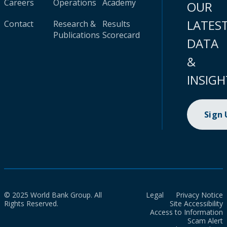
Careers
Operations
Academy
OUR
LATES
Contact
Research &
Results
Publications
Scorecard
DATA
&
INSIGH
Sign
© 2025 World Bank Group. All
Legal
Privacy Notice
Rights Reserved.
Site Accessibility
Access to Information
Scam Alert