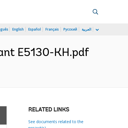
uguês
English
Español
Français
Русский
العربية
rant E5130-KH.pdf
RELATED LINKS
See documents related to the
project(s)