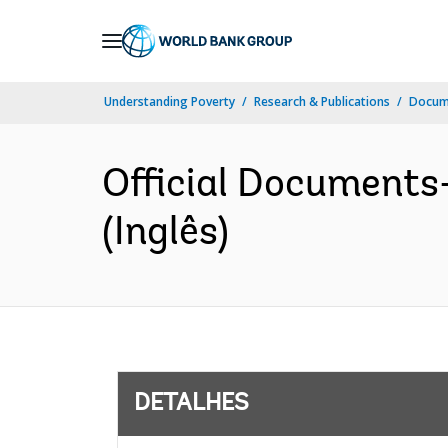
Skip
to
Main
Understanding Poverty
Research & Publications
Docume
Navigation
Official Documents
(Inglês)
DETALHES