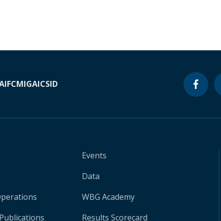
A
IFC
MIGA
ICSID
Events
Data
Operations
WBG Academy
Publications
Results Scorecard