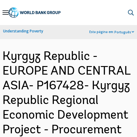
Skip
to
Main
Understanding Poverty
Esta página em:
Português
Navigation
Kyrgyz Republic -
EUROPE AND CENTRAL
ASIA- P167428- Kyrgyz
Republic Regional
Economic Development
Project - Procurement