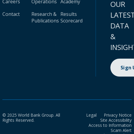
Careers
Operations
Academy
OUR
LATES
Contact
Research &
Results
Publications
Scorecard
DATA
&
INSIGH
Sign
© 2025 World Bank Group. All
Legal
Privacy Notice
Rights Reserved.
Site Accessibility
Access to Information
Scam Alert