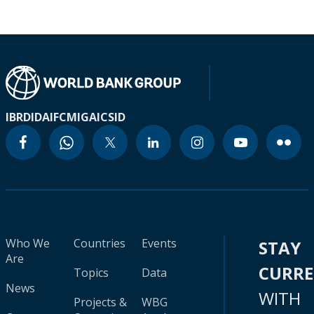
IBRD
IDA
IFC
MIGA
ICSID
Who We
Countries
Events
STAY
Are
CURR
Topics
Data
News
WITH
Projects &
WBG