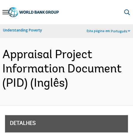
Skip
to
Main
Understanding Poverty
Esta página em:
Português
Navigation
Appraisal Project
Information Document
(PID) (Inglês)
DETALHES