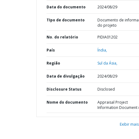
Data do documento
2024/08/29
TIpo de documento
Documento de informa
do projeto
No. do relatório
PIDIA01202
País
Índia,
Região
Sul da Ásia,
Data de divulgação
2024/08/29
Disclosure Status
Disclosed
Nome do documento
Appraisal Project
Information Document (
Exibir mais