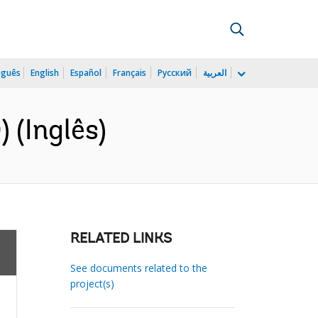
uguês
English
Español
Français
Русский
العربية
 (Inglês)
RELATED LINKS
See documents related to the
project(s)