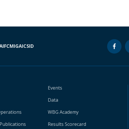
A
IFC
MIGA
ICSID
Events
Data
Operations
WBG Academy
Publications
Results Scorecard