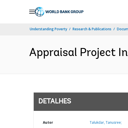
Skip
to
Main
Understanding Poverty
Research & Publications
Docume
Navigation
Appraisal Project I
DETALHES
Autor
Talukdar, Tanusree;