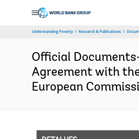
Skip
to
Main
Understanding Poverty
Research & Publications
Docume
Navigation
Official Documents
Agreement with the
European Commissio