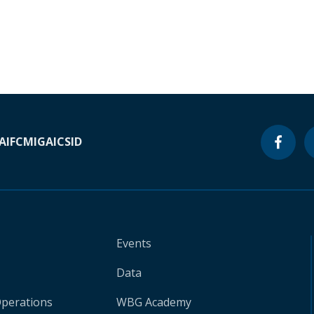
A
IFC
MIGA
ICSID
Events
Data
Operations
WBG Academy