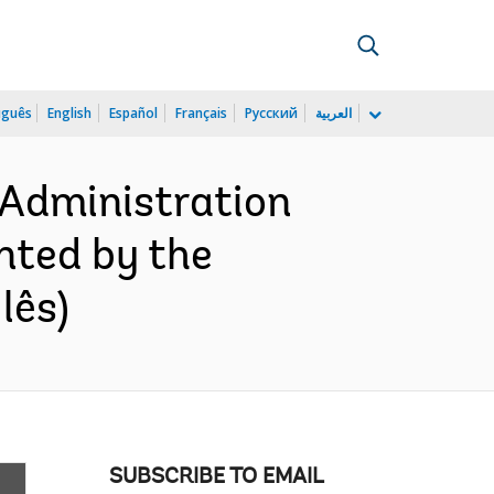
uguês
English
Español
Français
Русский
العربية
 Administration
nted by the
lês)
SUBSCRIBE TO EMAIL