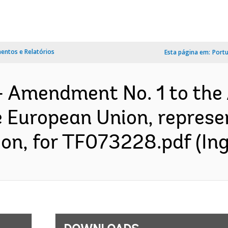
ntos e Relatórios
Esta página em:
Port
- Amendment No. 1 to the
 European Union, represe
n, for TF073228.pdf (Ing