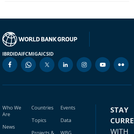
IBRD
IDA
IFC
MIGA
ICSID
Who We
Countries
Events
STAY
Are
CURR
Topics
Data
News
WITH
Projects &
WBG