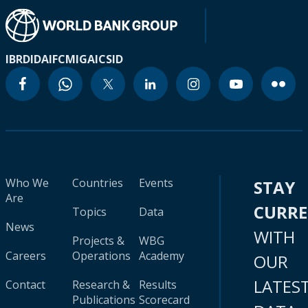
IBRD
IDA
IFC
MIGA
ICSID
Who We
Countries
Events
STAY
Are
CURR
Topics
Data
News
WITH
Projects &
WBG
Careers
Operations
Academy
OUR
LATES
Contact
Research &
Results
Publications
Scorecard