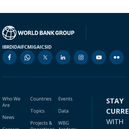
IBRD
IDA
IFC
MIGA
ICSID
Who We
Countries
Events
STAY
Are
CURR
Topics
Data
News
WITH
Projects &
WBG