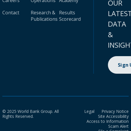
Careers
Operations
Academy
OUR
LATES
Contact
Research &
Results
Publications
Scorecard
DATA
&
INSIGH
Sign
© 2025 World Bank Group. All
Legal
Privacy Notice
Rights Reserved.
Site Accessibility
Access to Information
Scam Alert