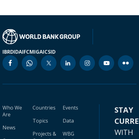
IBRD
IDA
IFC
MIGA
ICSID
Who We
Countries
Events
STAY
Are
CURR
Topics
Data
News
WITH
Projects &
WBG