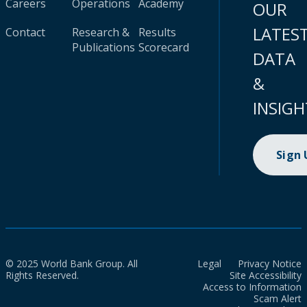
Careers
Operations
Academy
OUR
LATES
Contact
Research &
Results
Publications
Scorecard
DATA
&
INSIGH
Sign
© 2025 World Bank Group. All
Legal
Privacy Notice
Rights Reserved.
Site Accessibility
Access to Information
Scam Alert