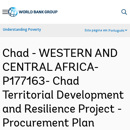
Skip
to
Main
Understanding Poverty
Esta página em:
Português
Navigation
Chad - WESTERN AND
CENTRAL AFRICA-
P177163- Chad
Territorial Development
and Resilience Project -
Procurement Plan