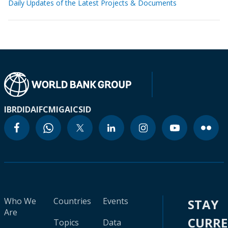
Daily Updates of the Latest Projects & Documents
IBRD
IDA
IFC
MIGA
ICSID
Who We
Countries
Events
STAY
Are
CURR
Topics
Data