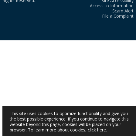
Rights Reserved.
Site Accessibility
Access to Information
Scam Alert
File a Complaint
This site uses cookies to optimize functionality and give you
the best possible experience. If you continue to navigate this
website beyond this page, cookies will be placed on your
browser. To learn more about cookies,
click here
.