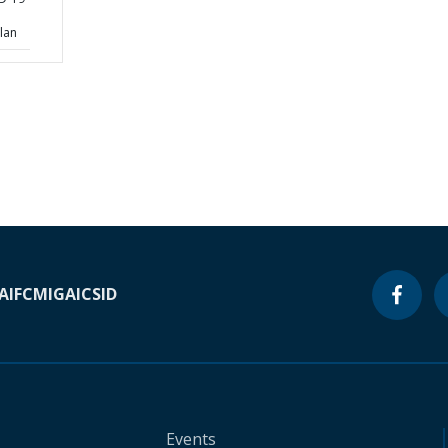
lan
A
IFC
MIGA
ICSID
Events