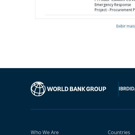
Emergency Response
Project - Procurement P
Exibir mais
IBRD
ID
Who We Are
Countries