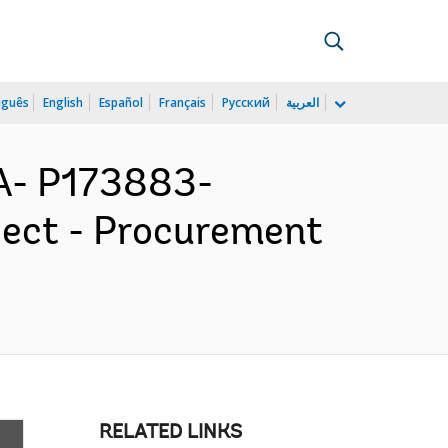
uguês
English
Español
Français
Русский
العربية
A- P173883-
ect - Procurement
RELATED LINKS