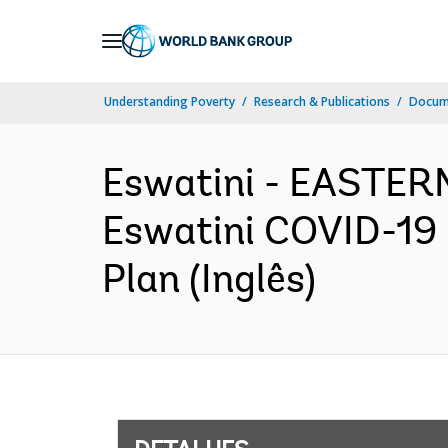
Skip
to
Main
Understanding Poverty
Research & Publications
Docume
Navigation
Eswatini - EASTE
Eswatini COVID-19
Plan (Inglês)