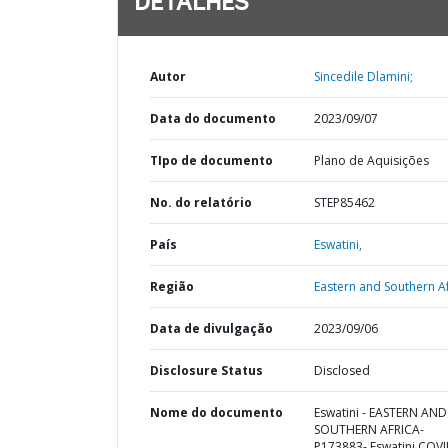
DETALHES
Autor
Sincedile Dlamini;
Data do documento
2023/09/07
TIpo de documento
Plano de Aquisições
No. do relatório
STEP85462
País
Eswatini,
Região
Eastern and Southern Af
Data de divulgação
2023/09/06
Disclosure Status
Disclosed
Nome do documento
Eswatini - EASTERN AND
SOUTHERN AFRICA-
P173883- Eswatini COV