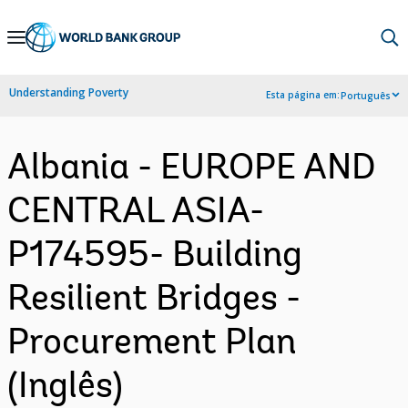
Skip
to
Main
Understanding Poverty
Esta página em:
Português
Navigation
Albania - EUROPE AND
CENTRAL ASIA-
P174595- Building
Resilient Bridges -
Procurement Plan
(Inglês)