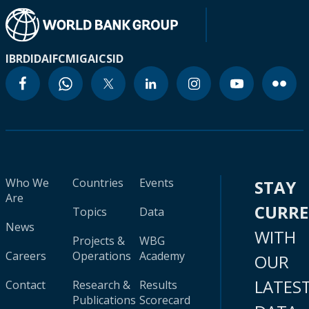
IBRD
IDA
IFC
MIGA
ICSID
Who We
Countries
Events
STAY
Are
CURR
Topics
Data
News
WITH
Projects &
WBG
Careers
Operations
Academy
OUR
LATES
Contact
Research &
Results
Publications
Scorecard