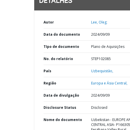
DETALHES
Autor
Lee, Oleg;
Data do documento
2024/09/09
TIpo de documento
Plano de Aquisições
No. do relatório
STEP102085
País
Uzbequistão,
Região
Europa e Ásia Central,
Data de divulgação
2024/09/09
Disclosure Status
Disclosed
Nome do documento
Uzbekistan - EUROPE 
CENTRAL ASIA- P166305
Ferghana Valley Rural