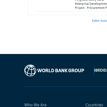
Enterprise Developmen
Project - Procurement P
Exibir mais
IBRD
ID
Who We Are
Countries