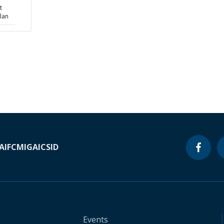
t
lan
A
IFC
MIGA
ICSID
Events