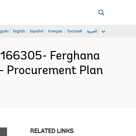
uguês
English
Español
Français
Русский
العربية
P166305- Ferghana
 - Procurement Plan
RELATED LINKS