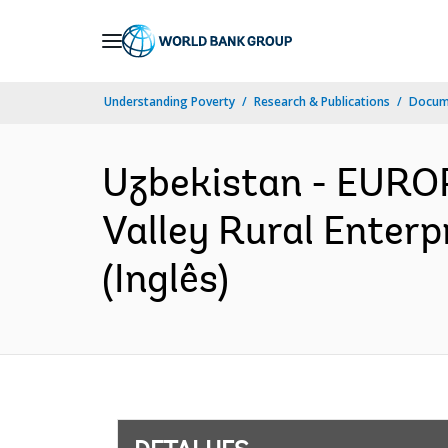
Skip
to
Main
Understanding Poverty
Research & Publications
Docume
Navigation
Uzbekistan - EUR
Valley Rural Enter
(Inglês)