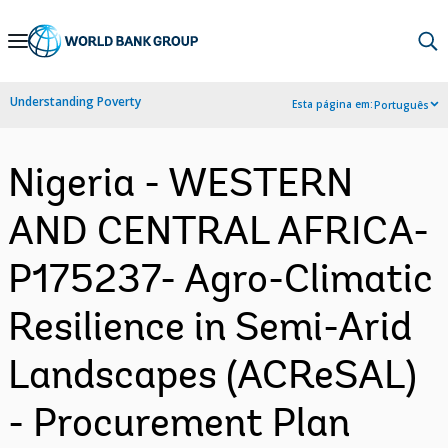
Skip
to
Main
Understanding Poverty
Esta página em:
Português
Navigation
Nigeria - WESTERN
AND CENTRAL AFRICA-
P175237- Agro-Climatic
Resilience in Semi-Arid
Landscapes (ACReSAL)
- Procurement Plan