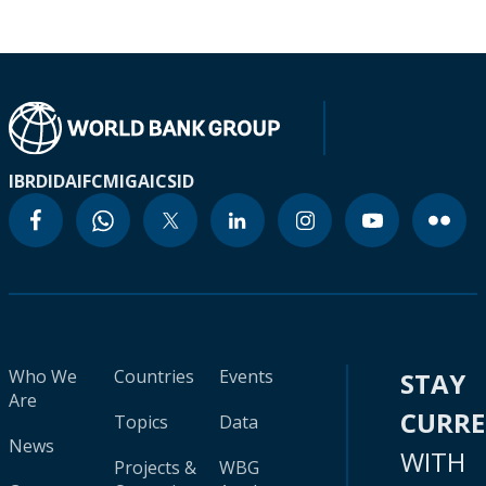
IBRD
IDA
IFC
MIGA
ICSID
Who We
Countries
Events
STAY
Are
CURR
Topics
Data
News
WITH
Projects &
WBG