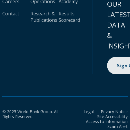
Careers
Operations
Academy
OUR
LATES
Contact
Research &
Results
Publications
Scorecard
DATA
&
INSIGH
Sign
© 2025 World Bank Group. All
Legal
Privacy Notice
Rights Reserved.
Site Accessibility
Access to Information
Scam Alert