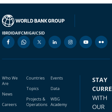
IBRD
IDA
IFC
MIGA
ICSID
Who We
Countries
Events
STAY
Are
CURR
Topics
Data
News
WITH
Projects &
WBG
Careers
Operations
Academy
OUR