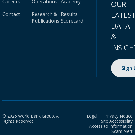
Careers
Operations
Academy
OUR
LATES
Contact
Research &
Results
Publications
Scorecard
DATA
&
INSIGH
Sign
© 2025 World Bank Group. All
Legal
Privacy Notice
Rights Reserved.
Site Accessibility
Access to Information
Scam Alert