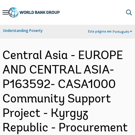
Skip
to
Main
Understanding Poverty
Esta página em:
Português
Navigation
Central Asia - EUROPE
AND CENTRAL ASIA-
P163592- CASA1000
Community Support
Project - Kyrgyz
Republic - Procurement