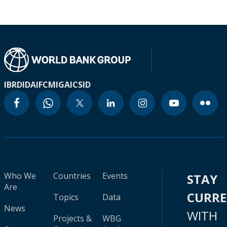
IBRD
IDA
IFC
MIGA
ICSID
Who We
Countries
Events
STAY
Are
CURR
Topics
Data
News
WITH
Projects &
WBG