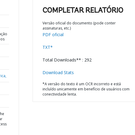
COMPLETAR RELATÓRIO
Versão oficial do documento (pode conter
assinaturas, etc.)
ação
PDF oficial
dos
TXT*
Total Downloads** : 292
Download Stats
ica,
*A versão do texto é um OCR incorreto e está
incluído unicamente em benefício de usuários com
conectividade lenta.
the
ar
cess