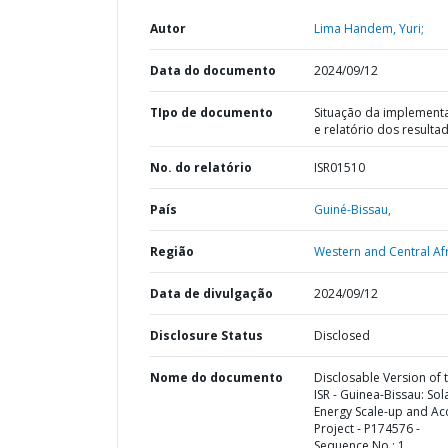
Autor
Lima Handem, Yuri;
Data do documento
2024/09/12
TIpo de documento
Situação da implement
e relatório dos resulta
No. do relatório
ISR01510
País
Guiné-Bissau,
Região
Western and Central Afr
Data de divulgação
2024/09/12
Disclosure Status
Disclosed
Nome do documento
Disclosable Version of 
ISR - Guinea-Bissau: Sol
Energy Scale-up and Ac
Project - P174576 -
Sequence No : 1