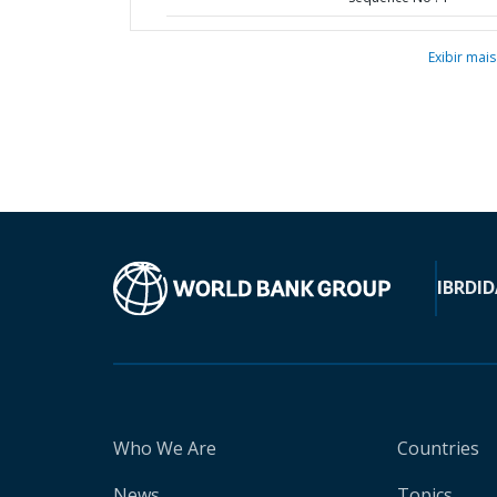
Exibir mais
IBRD
ID
Who We Are
Countries
News
Topics