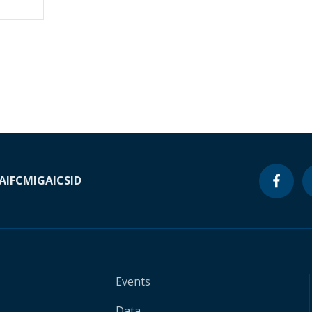
A
IFC
MIGA
ICSID
Events
Data