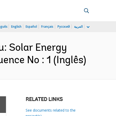
uguês
English
Español
Français
Русский
العربية
u: Solar Energy
nce No : 1 (Inglês)
RELATED LINKS
See documents related to the
project(s)