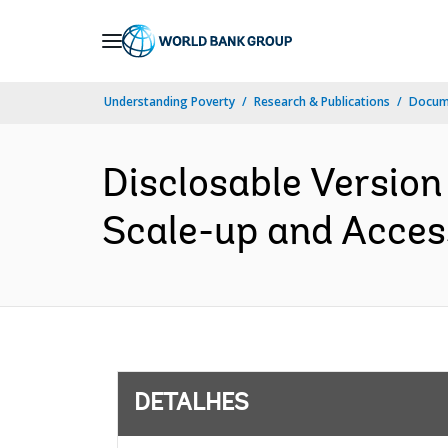
Skip
to
Main
Understanding Poverty
Research & Publications
Docume
Navigation
Disclosable Version
Scale-up and Access
DETALHES