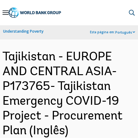
Skip
to
Main
Understanding Poverty
Esta página em:
Português
Navigation
Tajikistan - EUROPE
AND CENTRAL ASIA-
P173765- Tajikistan
Emergency COVID-19
Project - Procurement
Plan (Inglês)