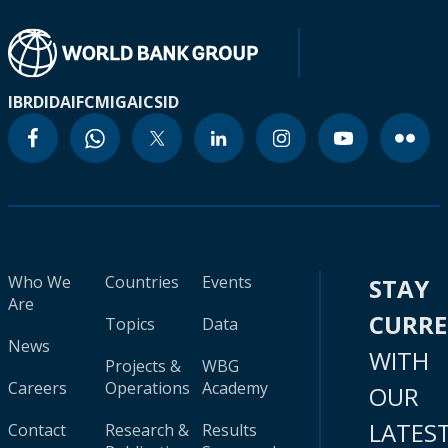
IBRD
IDA
IFC
MIGA
ICSID
Who We
Countries
Events
STAY
Are
CURR
Topics
Data
News
WITH
Projects &
WBG
Careers
Operations
Academy
OUR
LATES
Contact
Research &
Results