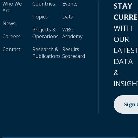
Who We
Countries
Events
STAY
Are
CURR
Topics
Data
News
WITH
Projects &
WBG
Careers
Operations
Academy
OUR
LATES
Contact
Research &
Results
Publications
Scorecard
DATA
&
INSIGH
Sign