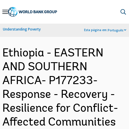
Skip
to
Main
Understanding Poverty
Esta página em:
Português
Navigation
Ethiopia - EASTERN
AND SOUTHERN
AFRICA- P177233-
Response - Recovery -
Resilience for Conflict-
Affected Communities