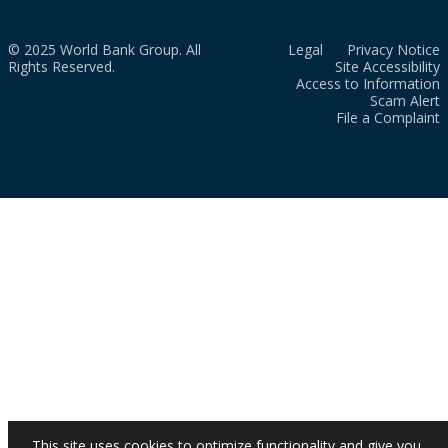
© 2025 World Bank Group. All
Legal
Privacy Notice
Rights Reserved.
Site Accessibility
Access to Information
Scam Alert
File a Complaint
This site uses cookies to optimize functionality and give you