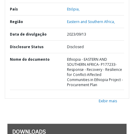
País
Etiópia,
Região
Eastern and Southern Africa,
Data de divulgação
2023/09/13
Disclosure Status
Disclosed
Nome do documento
Ethiopia - EASTERN AND
SOUTHERN AFRICA- P177233-
Response - Recovery - Resilience
for Conflict-Affected
Communities in Ethiopia Project -
Procurement Plan
Exibir mais
DOWNLOADS