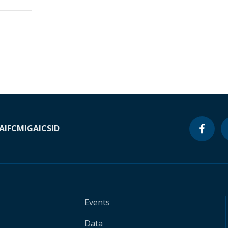
A
IFC
MIGA
ICSID
Events
Data