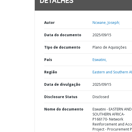
DETALHES
Autor
Ncwane, Joseph;
Data do documento
2025/09/15
TIpo de documento
Plano de Aquisições
País
Eswatini,
Região
Eastern and Southern Af
Data de divulgação
2025/09/15
Disclosure Status
Disclosed
Nome do documento
Eswatini - EASTERN AND
SOUTHERN AFRICA-
P166170- Network
Reinforcement and Acc
Project - Procurement P