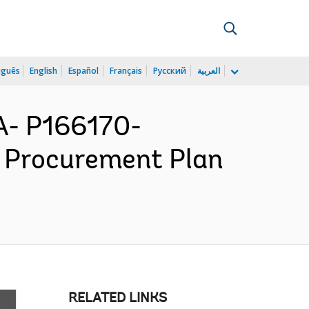
uguês
English
Español
Français
Русский
العربية
- P166170-
- Procurement Plan
RELATED LINKS