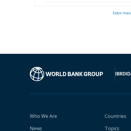
Exibir mais
IBRD
ID
Who We Are
Countries
News
Topics