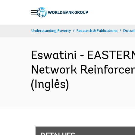
Skip
to
Main
Understanding Poverty
Research & Publications
Docume
Navigation
Eswatini - EASTE
Network Reinforcem
(Inglês)